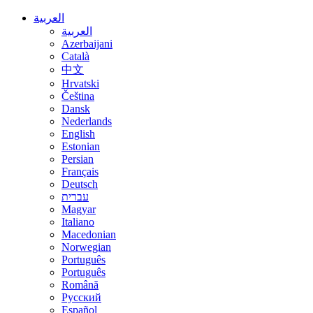
العربية
العربية
Azerbaijani
Català
中文
Hrvatski
Čeština
Dansk
Nederlands
English
Estonian
Persian
Français
Deutsch
עברית
Magyar
Italiano
Macedonian
Norwegian
Português
Português
Română
Русский
Español